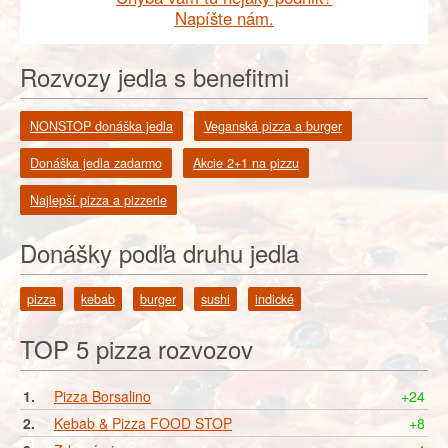
Napíšte nám.
Rozvozy jedla s benefitmi
NONSTOP donáška jedla
Veganská pizza a burger
Donáška jedla zadarmo
Akcie 2+1 na pizzu
Najlepší pizza a pizzerie
Donášky podľa druhu jedla
pizza
kebab
burger
sushi
indické
TOP 5 pizza rozvozov
1.
Pizza Borsalino
+24
2.
Kebab & Pizza FOOD STOP
+8