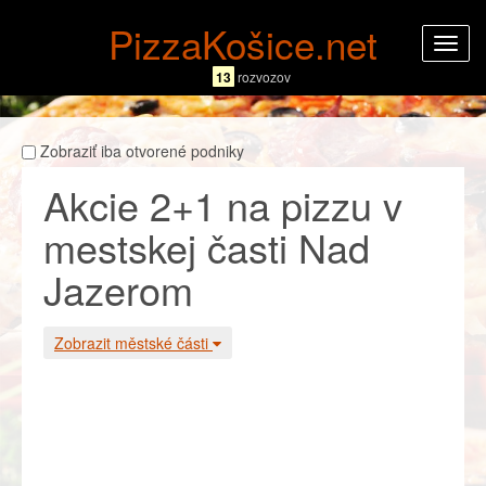
PizzaKošice.net
Rozba
navig
13
rozvozov
Zobraziť iba otvorené podniky
Akcie 2+1 na pizzu v
mestskej časti Nad
Jazerom
Zobrazit městské části