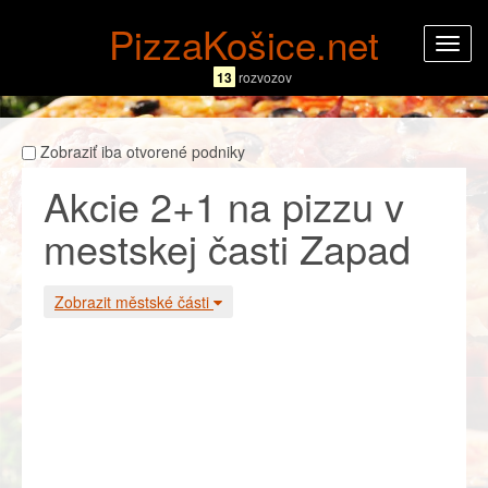
PizzaKošice.net
Rozba
navig
13
rozvozov
Zobraziť iba otvorené podniky
Akcie 2+1 na pizzu v
mestskej časti Zapad
Zobrazit městské části