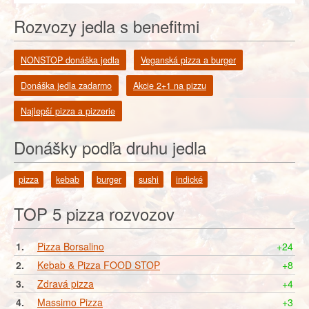
Rozvozy jedla s benefitmi
NONSTOP donáška jedla
Veganská pizza a burger
Donáška jedla zadarmo
Akcie 2+1 na pizzu
Najlepší pizza a pizzerie
Donášky podľa druhu jedla
pizza
kebab
burger
sushi
indické
TOP 5 pizza rozvozov
1.
Pizza Borsalino
+24
2.
Kebab & Pizza FOOD STOP
+8
3.
Zdravá pizza
+4
4.
Massimo Pizza
+3