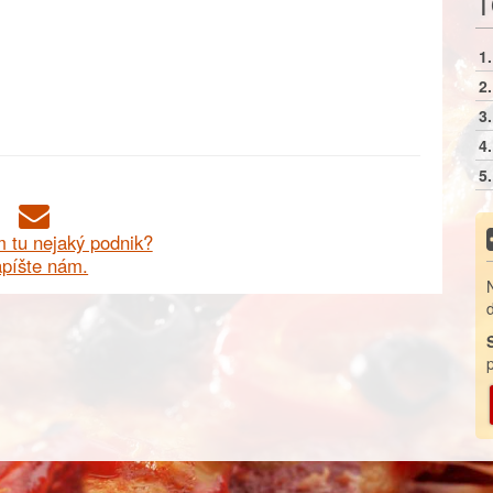
T
1.
2.
3.
4.
5.
 tu nejaký podnik?
píšte nám.