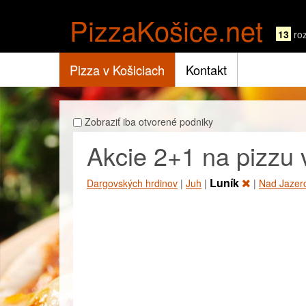
PizzaKošice.net
13
ro
Pizza v Košiciach
Kontakt
Zobraziť iba otvorené podniky
Akcie 2+1 na pizzu 
Luník
Dargovských hrdinov
|
Juh
|
|
Nad Jaze