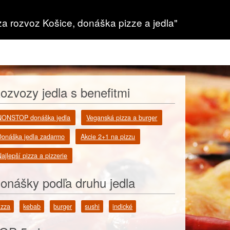
za rozvoz Košice, donáška pizze a jedla"
ozvozy jedla s benefitmi
NONSTOP donáška jedla
Veganská pizza a burger
Donáška jedla zadarmo
Akcie 2+1 na pizzu
ajlepší pizza a pizzerie
onášky podľa druhu jedla
izza
kebab
burger
sushi
indické