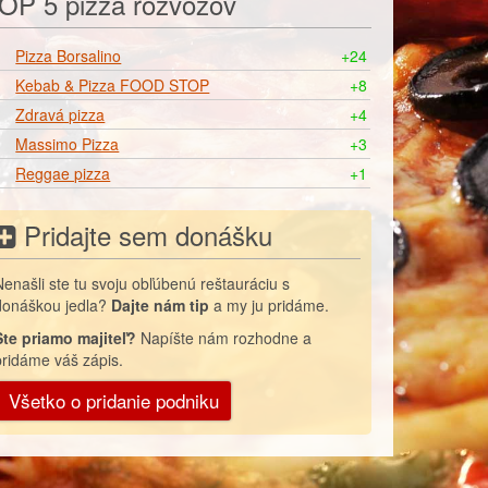
OP 5 pizza rozvozov
Pizza Borsalino
+24
Kebab & Pizza FOOD STOP
+8
Zdravá pizza
+4
Massimo Pizza
+3
Reggae pizza
+1
Pridajte sem donášku
Nenašli ste tu svoju obľúbenú reštauráciu s
donáškou jedla?
Dajte nám tip
a my ju pridáme.
Ste priamo majiteľ?
Napíšte nám rozhodne a
pridáme váš zápis.
Všetko o pridanie podniku