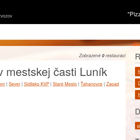
"Piz
zvozov
R
Zobrazené
0
restaurací
v mestskej časti Luník
rom
|
Sever
|
Sídlisko KVP
|
Staré Mesto
|
Ťahanovce
|
Zapad
N
D
p