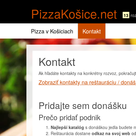
PizzaKošice.net
13
ro
Pizza v Košiciach
Kontakt
Kontakt
Ak hľadáte kontakty na konkrétny rozvoz, pokračujt
Zobraziť kontakty na reštauráciu / doná
Pridajte sem donášku
Prečo pridať podnik
Najlepší katalóg
s donáškou jedla budete 
Reštaurácia dostane
odkaz na svoj web
od