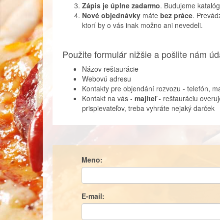
Zápis je úplne zadarmo
. Budujeme katalóg
Nové objednávky
máte
bez práce
. Prevád
ktorí by o vás inak možno ani nevedeli.
Použite formulár nižšie a pošlite nám úd
Názov reštaurácie
Webovú adresu
Kontakty pre objendání rozvozu - telefón, ma
Kontakt na vás -
majiteľ
- reštauráciu over
prispievateľov, treba vyhráte nejaký darček
Meno:
E-mail: