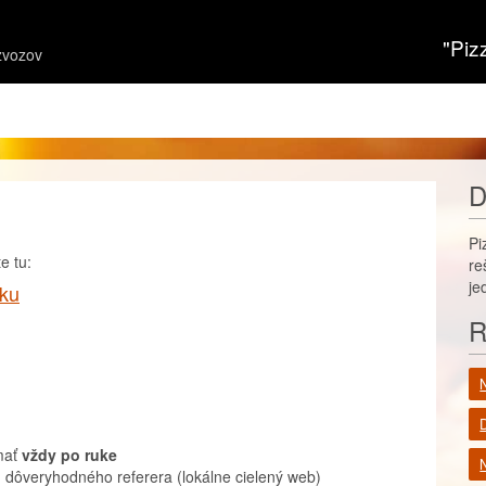
"Piz
zvozov
D
Pi
e tu:
re
je
šku
R
mať
vždy po ruke
N
 dôveryhodného referera (lokálne cielený web)