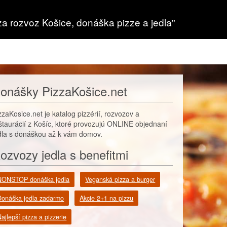
za rozvoz Košice, donáška pizze a jedla"
onášky PizzaKošice.net
zzaKosice.net je katalog pizzérií, rozvozov a
štaurácií z Košíc, ktoré provozujú ONLINE objednaní
dla s donáškou až k vám domov.
ozvozy jedla s benefitmi
NONSTOP donáška jedla
Veganská pizza a burger
Donáška jedla zadarmo
Akcie 2+1 na pizzu
ajlepší pizza a pizzerie