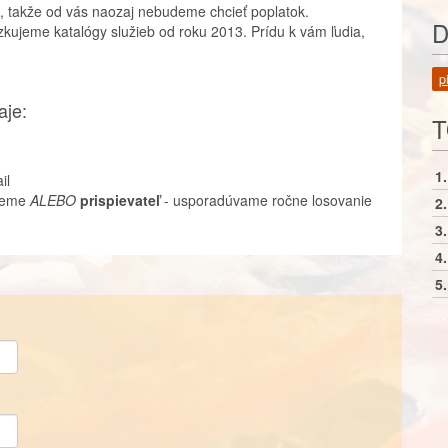
, takže od vás naozaj nebudeme chcieť poplatok.
D
zkujeme katalógy služieb od roku 2013. Prídu k vám ľudia,
p
aje:
T
1.
il
ujeme
ALEBO
prispievateľ
- usporadúvame ročne losovanie
2.
3.
4.
5.