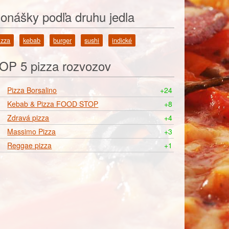
onášky podľa druhu jedla
izza
kebab
burger
sushi
indické
OP 5 pizza rozvozov
Pizza Borsalino
+24
Kebab & Pizza FOOD STOP
+8
Zdravá pizza
+4
Massimo Pizza
+3
Reggae pizza
+1